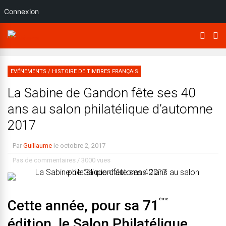
Connexion
EVÉNEMENTS
/
HISTOIRE DE TIMBRES FRANÇAIS
La Sabine de Gandon fête ses 40
ans au salon philatélique d’automne
2017
Par
Guillaume
le
octobre 2, 2017
Pas de commentaires
/
3000 vues
ème
Cette année, pour sa 71
édition, le Salon Philatélique