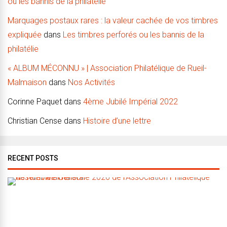
ou les bannis de la philatélie
Marquages postaux rares : la valeur cachée de vos timbres
expliquée
dans
Les timbres perforés ou les bannis de la
philatélie
« ALBUM MÉCONNU » | Association Philatélique de Rueil-
Malmaison
dans
Nos Activités
Corinne Paquet
dans
4ème Jubilé Impérial 2022
Christian Cense
dans
Histoire d’une lettre
RECENT POSTS
A
s
s
e
m
b