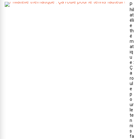
P
hil
at
éli
e
th
é
m
at
iq
u
e :
Ç
a
ro
ul
e
p
o
ur
le
te
n
ni
s
fa