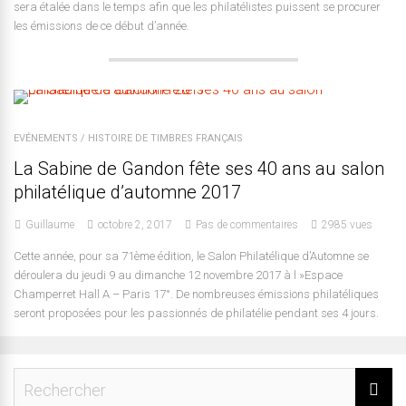
sera étalée dans le temps afin que les philatélistes puissent se procurer
les émissions de ce début d’année.
EVÉNEMENTS
/
HISTOIRE DE TIMBRES FRANÇAIS
La Sabine de Gandon fête ses 40 ans au salon
philatélique d’automne 2017
Guillaume
octobre 2, 2017
Pas de commentaires
2985 vues
Cette année, pour sa 71ème édition, le Salon Philatélique d’Automne se
déroulera du jeudi 9 au dimanche 12 novembre 2017 à l »Espace
Champerret Hall A – Paris 17°. De nombreuses émissions philatéliques
seront proposées pour les passionnés de philatélie pendant ses 4 jours.