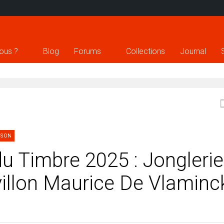
ous ?
Blog
Forums
Collections
Journal
ISON
du Timbre 2025 : Jonglerie
villon Maurice De Vlaminc