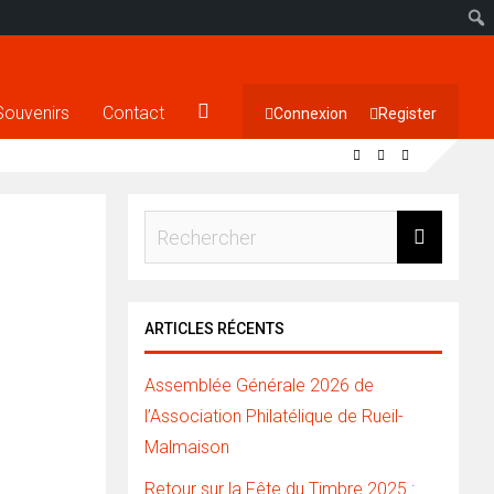
Souvenirs
Contact
Connexion
Register
ARTICLES RÉCENTS
Assemblée Générale 2026 de
l’Association Philatélique de Rueil-
Malmaison
Retour sur la Fête du Timbre 2025 :