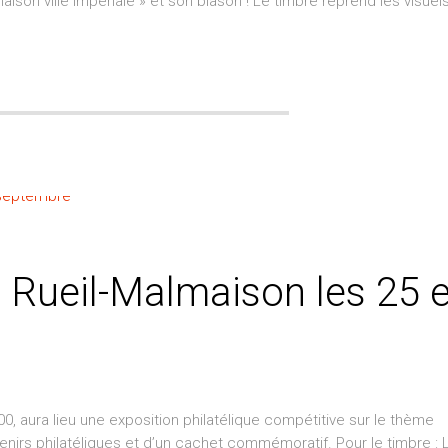
aison ville Impériale » et son blason ! Le timbre reprend les visuels
 Rueil-Malmaison les 25 e
 aura lieu une exposition philatélique compétitive sur le thème
enirs philatéliques et d’un cachet commémoratif. Pour le timbre : 