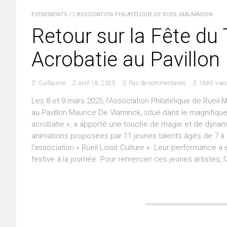
EVÉNEMENTS
/
L'ASSOCIATION PHILATÉLIQUE DE RUEIL-MALMAISON
Retour sur la Fête du 
Acrobatie au Pavillo
Guillaume
avril 18, 2025
Pas de commentaires
1885 vue
Les 8 et 9 mars 2025, l’Association Philatélique de Rueil-
au Pavillon Maurice De Vlaminck, situé dans le magnifiq
acrobatie », a apporté une touche de magie et de dynami
animations proposées par 11 jeunes talents âgés de 7 à 1
l’association « Rueil Loisir Culture ». Leur performance a
festive à la journée. Pour remercier ces jeunes artistes, l