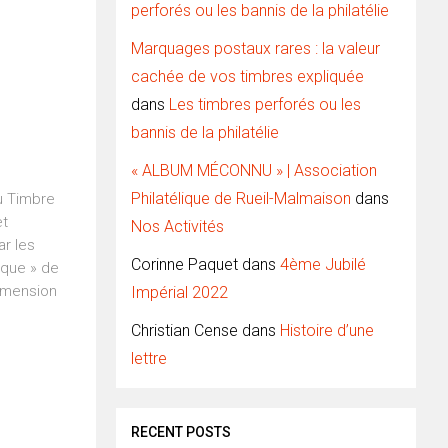
perforés ou les bannis de la philatélie
Marquages postaux rares : la valeur
cachée de vos timbres expliquée
dans
Les timbres perforés ou les
bannis de la philatélie
« ALBUM MÉCONNU » | Association
Philatélique de Rueil-Malmaison
dans
du Timbre
et
Nos Activités
r les
Corinne Paquet
dans
4ème Jubilé
rque » de
dimension
Impérial 2022
Christian Cense
dans
Histoire d’une
lettre
RECENT POSTS