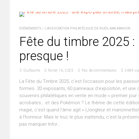
EVÉNEMENTS
/
L'ASSOCIATION PHILATÉLIQUE DE RUEIL-MALMAISON
Fête du timbre 2025 :
presque !
Guillaume
février 16, 2025
Pas de commentaires
2489 vu
La Fête du Timbre 2025, c’est l’occasion pour les passio
formes. 20 exposants, 60 panneaux d’exposition, et une c
souvenirs philatéliques en vente en mode « premier jour
acrobates… et des Pokémon ? Le thème de cette édition :
magie, c’est quand l’âme agit » (Jongleur et marionnetti
à l’honneur. Mais le truc le plus inattendu, c’est la prés
pas manquer Infor...