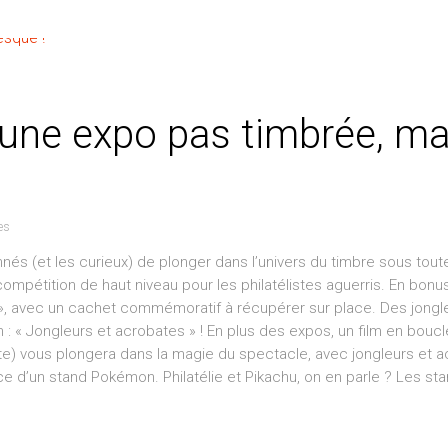
 une expo pas timbrée, ma
es
nnés (et les curieux) de plonger dans l’univers du timbre sous tou
ompétition de haut niveau pour les philatélistes aguerris. En bonus
 », avec un cachet commémoratif à récupérer sur place. Des jongl
 « Jongleurs et acrobates » ! En plus des expos, un film en boucl
ste) vous plongera dans la magie du spectacle, avec jongleurs et 
ence d’un stand Pokémon. Philatélie et Pikachu, on en parle ? Les st