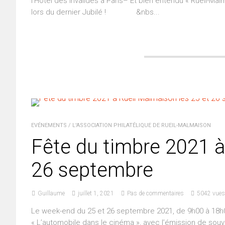
l’Hôtel des Invalides à Paris– Et bien entendu « Rueil-Malm
lors du dernier Jubilé ! &nbs...
EVÉNEMENTS
/
L'ASSOCIATION PHILATÉLIQUE DE RUEIL-MALMAISON
Fête du timbre 2021 à
26 septembre
Guillaume
juillet 1, 2021
Pas de commentaires
5042 vues
Le week-end du 25 et 26 septembre 2021, de 9h00 à 18h00,
« L’automobile dans le cinéma », avec l’émission de souv