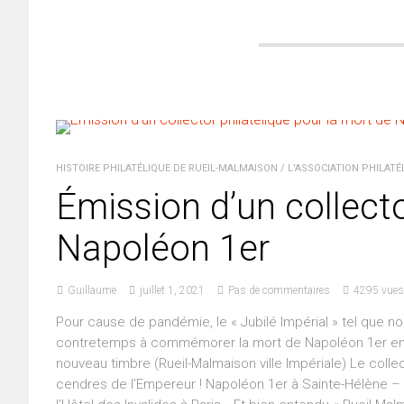
HISTOIRE PHILATÉLIQUE DE RUEIL-MALMAISON
/
L'ASSOCIATION PHILATÉ
Émission d’un collecto
Napoléon 1er
Guillaume
juillet 1, 2021
Pas de commentaires
4295 vues
Pour cause de pandémie, le « Jubilé Impérial » tel que no
contretemps à commémorer la mort de Napoléon 1er en cr
nouveau timbre (Rueil-Malmaison ville Impériale) Le coll
cendres de l’Empereur ! Napoléon 1er à Sainte-Hélène 