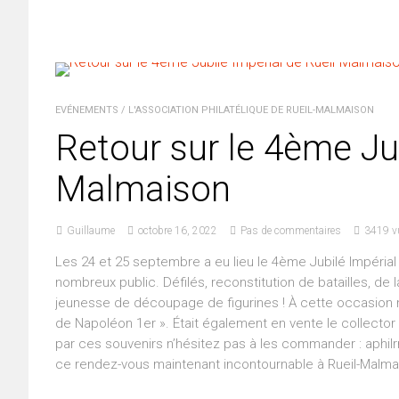
EVÉNEMENTS
/
L'ASSOCIATION PHILATÉLIQUE DE RUEIL-MALMAISON
Retour sur le 4ème Jub
Malmaison
Guillaume
octobre 16, 2022
Pas de commentaires
3419 v
Les 24 et 25 septembre a eu lieu le 4ème Jubilé Impérial 
nombreux public. Défilés, reconstitution de batailles, de 
jeunesse de découpage de figurines ! À cette occasion 
de Napoléon 1er ». Était également en vente le collector 
par ces souvenirs n’hésitez pas à les commander : aphi
ce rendez-vous maintenant incontournable à Rueil-Malma