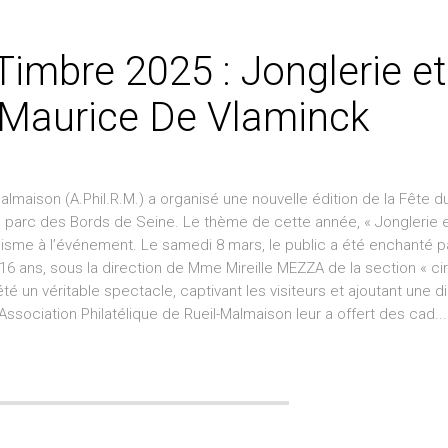
Timbre 2025 : Jonglerie et
n Maurice De Vlaminck
s
Malmaison (A.Phil.R.M.) a organisé une nouvelle édition de la Fête 
ue parc des Bords de Seine. Le thème de cette année, « Jonglerie 
sme à l’événement. Le samedi 8 mars, le public a été enchanté pa
6 ans, sous la direction de Mme Mireille MEZZA de la section « ci
 été un véritable spectacle, captivant les visiteurs et ajoutant une 
’Association Philatélique de Rueil-Malmaison leur a offert des cad...