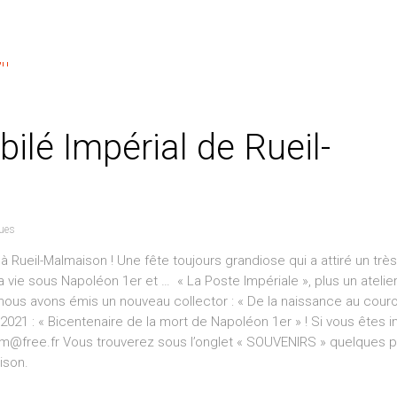
ilé Impérial de Rueil-
ues
à Rueil-Malmaison ! Une fête toujours grandiose qui a attiré un très
la vie sous Napoléon 1er et … « La Poste Impériale », plus un atelie
nous avons émis un nouveau collector : « De la naissance au cou
2021 : « Bicentenaire de la mort de Napoléon 1er » ! Si vous êtes 
lrm@free.fr Vous trouverez sous l’onglet « SOUVENIRS » quelques 
ison.