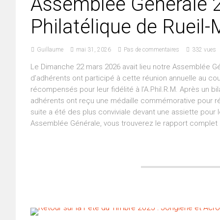
Assemblée Générale 2
Philatélique de Rueil
Guillaume
mai 31, 2026
Pas de commentaires
332 vues
Le Dimanche 22 mars 2026 avait lieu notre Assemblée Géné
d’adhérents ont participé à cette réunion annuelle au 
récompensés pour leur fidélité à l’A.Phil.R.M. Après un b
adhérents ont reçu une médaille commémorative pour réco
suite a été des plus conviviale devant une assiette pour l
Assemblée Générale, vous trouverez le rapport complet i