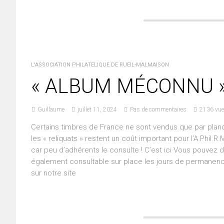
L'ASSOCIATION PHILATÉLIQUE DE RUEIL-MALMAISON
« ALBUM MÉCONNU 
Guillaume
juillet 11, 2024
Pas de commentaires
2136 vu
Certains timbres de France ne sont vendus que par planc
les « reliquats » restent un coût important pour l’A.Phi
car peu d’adhérents le consulte ! C’est ici Vous pouvez d
également consultable sur place les jours de permanences
sur notre site