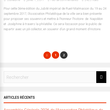
Guillaume
juillet 1, 2017
Pas de commentaires
2425 vues
Pour cette 3ème édition du Jubilé impérial de Rueil-Malmaison du 19 au 24
septembre 2017, l’Association Philatélique de la ville sera bien présente
pour proposer ses souvenirs et mettre à l’honneur l’histoire de Napoléon
et Joséphine à travers la philatélie. Ce sera l’occasion pour le public de
repartir avec un joli collector, en souvenir d’un grand moment d’Histoire.
1
2
ARTICLES RÉCENTS