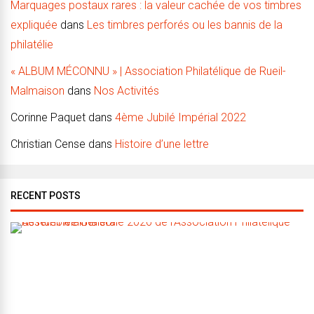
Marquages postaux rares : la valeur cachée de vos timbres
expliquée
dans
Les timbres perforés ou les bannis de la
philatélie
« ALBUM MÉCONNU » | Association Philatélique de Rueil-
Malmaison
dans
Nos Activités
Corinne Paquet
dans
4ème Jubilé Impérial 2022
Christian Cense
dans
Histoire d’une lettre
RECENT POSTS
A
s
s
e
m
b
l
é