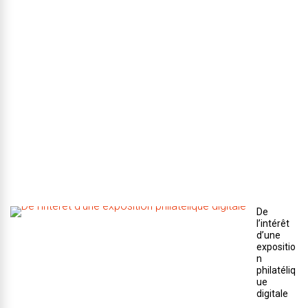
s
2
2
e
t
2
3
a
v
r
i
l
2
0
2
3
De
l’intérêt
d’une
expositio
n
philatéliq
ue
digitale