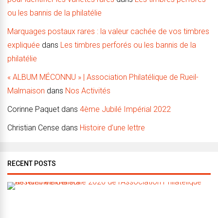
ou les bannis de la philatélie
Marquages postaux rares : la valeur cachée de vos timbres
expliquée
dans
Les timbres perforés ou les bannis de la
philatélie
« ALBUM MÉCONNU » | Association Philatélique de Rueil-
Malmaison
dans
Nos Activités
Corinne Paquet
dans
4ème Jubilé Impérial 2022
Christian Cense
dans
Histoire d’une lettre
RECENT POSTS
A
s
s
e