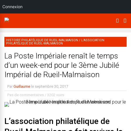
Connexion
HISTOIRE PHILATÉLIQUE DE RUEIL-MALMAISON
/
L'ASSOCIATION
PHILATÉLIQUE DE RUEIL-MALMAISON
La Poste Impériale renaît le temps
d’un week-end pour le 3ème Jubilé
Impérial de Rueil-Malmaison
Par
Guillaume
le
septembre 30, 2017
Pas de commentaires
/
3202 vues
L’association philatélique de