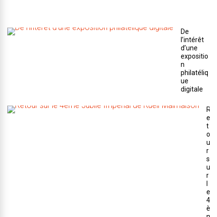
2
3
De
l’intérêt
d’une
expositio
n
philatéliq
ue
digitale
R
e
t
o
u
r
s
u
r
l
e
4
è
m