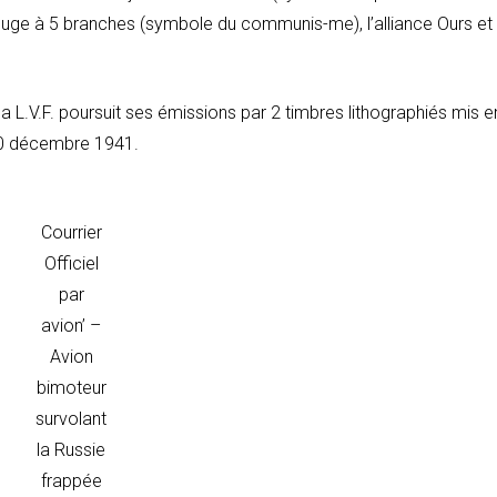
ouge à 5 branches (symbole du communis-me), l’alliance Ours et
a L.V.F. poursuit ses émissions par 2 timbres lithographiés mis e
 10 décembre 1941.
Courrier
Officiel
par
avion’ –
Avion
bimoteur
survolant
la Russie
frappée