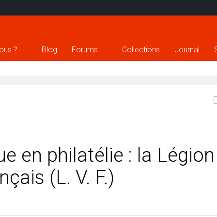
ous ?
Blog
Forums
Collections
Journal
e en philatélie : la Légion
çais (L. V. F.)