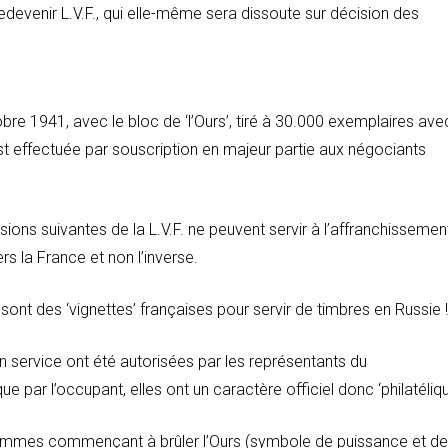
edevenir L.V.F., qui elle-même sera dissoute sur décision des
obre 1941, avec le bloc de ‘l’Ours’, tiré à 30.000 exemplaires ave
t effectuée par souscription en majeur partie aux négociants
sions suivantes de la L.V.F. ne peuvent servir à l’affranchissemen
rs la France et non l’inverse.
ont des ‘vignettes’ françaises pour servir de timbres en Russie !
n service ont été autorisées par les représentants du
par l’occupant, elles ont un caractère officiel donc ‘philatéliqu
flammes commençant à brûler l’Ours (symbole de puissance et de