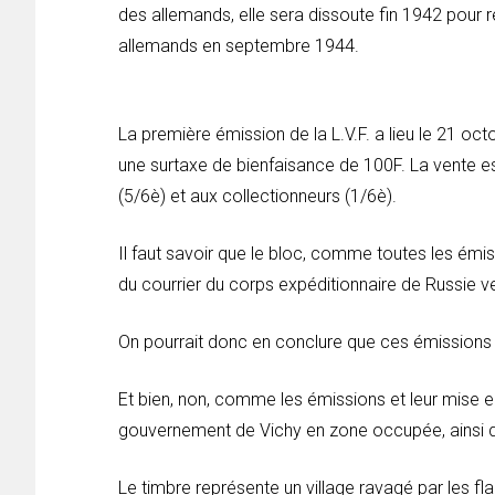
des allemands, elle sera dissoute fin 1942 pour r
allemands en septembre 1944.
La première émission de la L.V.F. a lieu le 21 oct
une surtaxe de bienfaisance de 100F. La vente es
(5/6è) et aux collectionneurs (1/6è).
Il faut savoir que le bloc, comme toutes les émis
du courrier du corps expéditionnaire de Russie ve
On pourrait donc en conclure que ces émissions s
Et bien, non, comme les émissions et leur mise e
gouvernement de Vichy en zone occupée, ainsi que 
Le timbre représente un village ravagé par les 