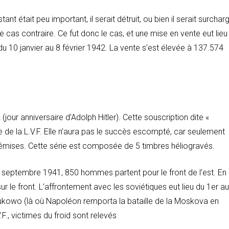
nt était peu important, il serait détruit, ou bien il serait surchar
le cas contraire. Ce fut donc le cas, et une mise en vente eut lieu
s du 10 janvier au 8 février 1942. La vente s’est élevée à 137.574
 (jour anniversaire d’Adolph Hitler). Cette souscription dite «
e de la L.V.F. Elle n’aura pas le succès escompté, car seulement
émises. Cette série est composée de 5 timbres héliogravés.
 septembre 1941, 850 hommes partent pour le front de l’est. En
ur le front. L’affrontement avec les soviétiques eut lieu du 1er au
ukowo (là où Napoléon remporta la bataille de la Moskova en
F., victimes du froid sont relevés