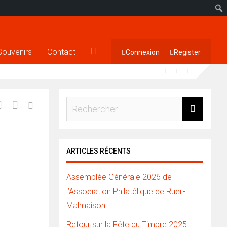
Souvenirs
Contact
Connexion
Register
ARTICLES RÉCENTS
Assemblée Générale 2026 de
l’Association Philatélique de Rueil-
Malmaison
Retour sur la Fête du Timbre 2025 :