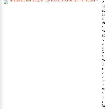
P
hil
at
éli
e
th
é
m
at
iq
u
e :
Ç
a
ro
ul
e
p
o
ur
le
te
n
ni
s
fa