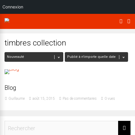
Connexion
timbres collection
Blog
Guillaume
août 15, 2015
Pas de commentaires
0 vues