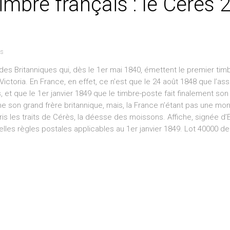
timbre français : le Cérès 
es
 des Britanniques qui, dès le 1er mai 1840, émettent le premier ti
e Victoria. En France, en effet, ce n’est que le 24 août 1848 que l’a
, et que le 1er janvier 1849 que le timbre-poste fait finalement son
e son grand frère britannique, mais, la France n’étant pas une mona
pris les traits de Cérès, la déesse des moissons. Affiche, signée d’
lles règles postales applicables au 1er janvier 1849. Lot 40000 de