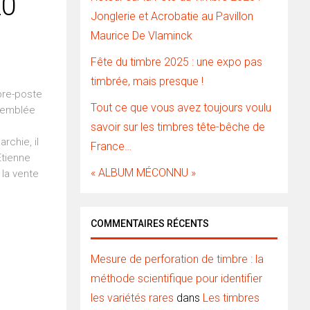
20
Jonglerie et Acrobatie au Pavillon
Maurice De Vlaminck
Fête du timbre 2025 : une expo pas
timbrée, mais presque !
mbre-poste
Tout ce que vous avez toujours voulu
ssemblée
savoir sur les timbres tête-bêche de
rchie, il
France…
Etienne
« ALBUM MÉCONNU »
 la vente
COMMENTAIRES RÉCENTS
Mesure de perforation de timbre : la
méthode scientifique pour identifier
les variétés rares
dans
Les timbres