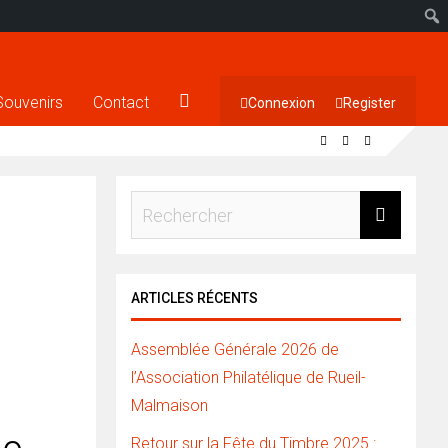
Souvenirs
Contact
Connexion
Register
ARTICLES RÉCENTS
Assemblée Générale 2026 de
l’Association Philatélique de Rueil-
Malmaison
Retour sur la Fête du Timbre 2025 :