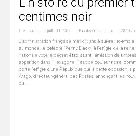
L’histoire du premier 
centimes noir
Guillaume
juillet 11, 2024
Pas de commentaires
2840 vu
L’administration française met dix ans à suivre l’exemple
au monde, le célèbre “Penny Black”, à l’effigie de la rein
nationale vote le décret établissant l’émission de timbres
apparition dans l’Hexagone. Il est de couleur noire, comm
porte l’effigie d’une République qui, à cette occasion, a 
Arago, directeur-général des Postes, annonçant les nouve
du ...