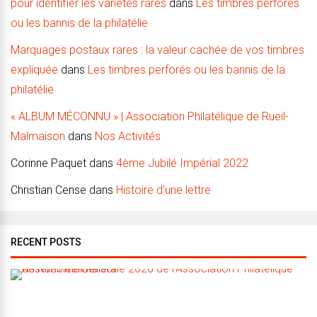
pour identifier les variétés rares
dans
Les timbres perforés
ou les bannis de la philatélie
Marquages postaux rares : la valeur cachée de vos timbres
expliquée
dans
Les timbres perforés ou les bannis de la
philatélie
« ALBUM MÉCONNU » | Association Philatélique de Rueil-
Malmaison
dans
Nos Activités
Corinne Paquet
dans
4ème Jubilé Impérial 2022
Christian Cense
dans
Histoire d’une lettre
RECENT POSTS
A
s
s
e