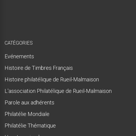
e
s
q
u
e
!
CATÉGORIES
Evénements
Histoire de Timbres Français
Histoire philatélique de Rueil-Malmaison
L'association Philatélique de Rueil-Malmaison
Parole aux adhérents
Philatélie Mondiale
Philatélie Thématique