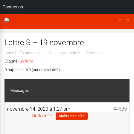
Connexion
Lettre S – 19 novembre
Home 1
›
Forums
›
Un jour / Un timbre
›
Lettre S – 19 novembre
Étiqueté :
Solferino
9 sujets de 1 à 9 (sur un total de 9)
Messages
novembre 14, 2020 à 1:27 pm
#4689
Guillaume
Maître des clés