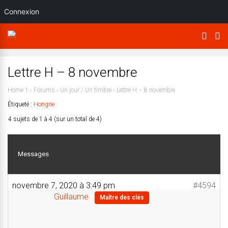
Connexion
Lettre H – 8 novembre
Home 1
›
Forums
›
Un jour / Un timbre
›
Lettre H – 8 novembre
Étiqueté :
Hongrie
4 sujets de 1 à 4 (sur un total de 4)
Messages
novembre 7, 2020 à 3:49 pm
#4594
Guillaume
Maître des clés