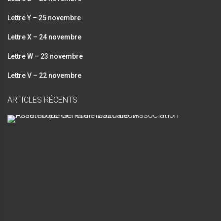
Lettre Y – 25 novembre
Lettre X – 24 novembre
Lettre W – 23 novembre
Lettre V – 22 novembre
ARTICLES RÉCENTS
A
s
s
e
m
b
l
é
e
G
é
n
é