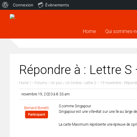
À
Connexion
Évènements
propos
de
Home
Qui sommes-n
WordPress
Répondre à : Lettre 
Home 1
›
Forums
›
Un jour / Un timbre
›
Lettre S – 19 novembre
›
Répondr
novembre 19, 2020 à 8:33 am
S comme Singapour
Bernard Bonetti
Singapour est une ville-état sur une île au large 
Participant
La carte Maximum représente une épreuve de spr