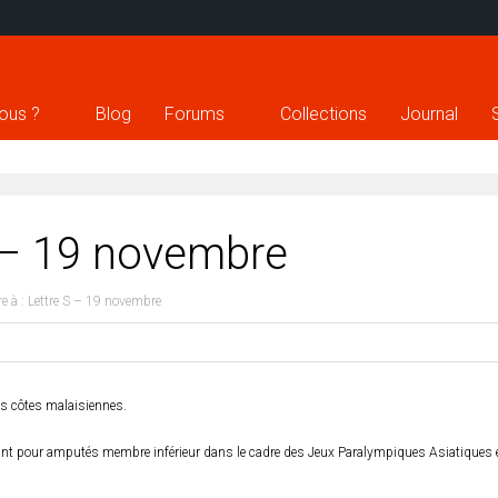
ous ?
Blog
Forums
Collections
Journal
S – 19 novembre
e à : Lettre S – 19 novembre
des côtes malaisien
nes.
int pour amputés membre inférieur dans le cadre des Jeux Paralympiques Asiatiques 