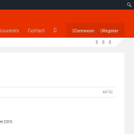
Souvenirs
Contact
Connexion
Register
#4742
en 2015.