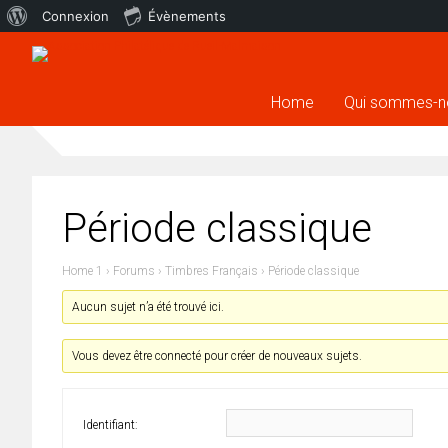
À
Connexion
Évènements
propos
de
Home
Qui sommes-n
WordPress
Période classique
Home 1
›
Forums
›
Timbres Français
›
Période classique
Aucun sujet n’a été trouvé ici.
Vous devez être connecté pour créer de nouveaux sujets.
Identifiant: