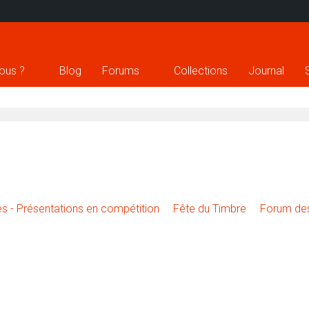
ous ?
Blog
Forums
Collections
Journal
s
ues - Présentations en compétition
Fête du Timbre
Forum des