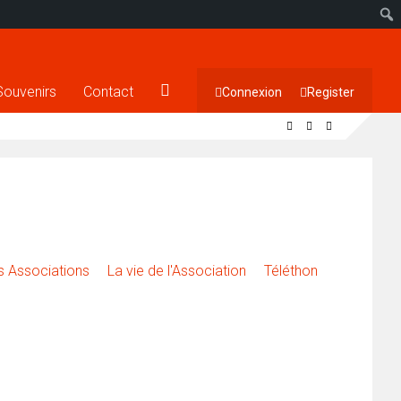
Souvenirs
Contact
Connexion
Register
 Associations
La vie de l'Association
Téléthon