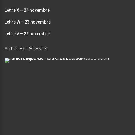
Lettre X – 24 novembre
Lettre W – 23 novembre
Lettre V – 22 novembre
ARTICLES RÉCENTS
A
s
s
e
m
b
l
é
e
G
é
n
é
r
a