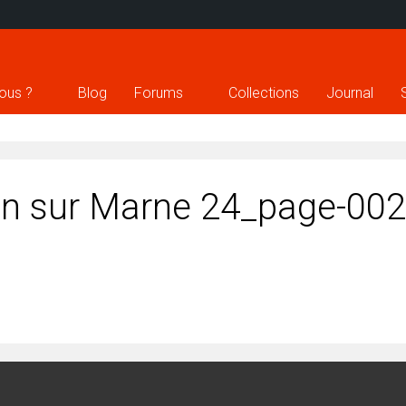
ous ?
Blog
Forums
Collections
Journal
on sur Marne 24_page-00