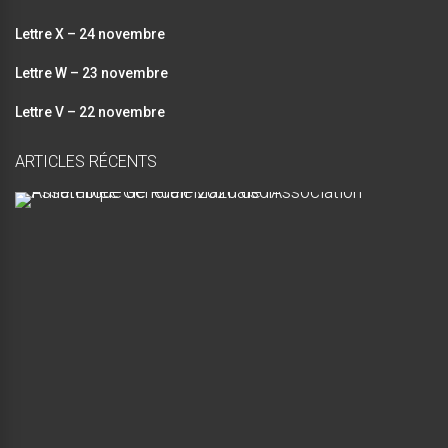
Lettre X – 24 novembre
Lettre W – 23 novembre
Lettre V – 22 novembre
ARTICLES RÉCENTS
A
s
s
e
m
b
l
é
e
G
é
n
é
r
a