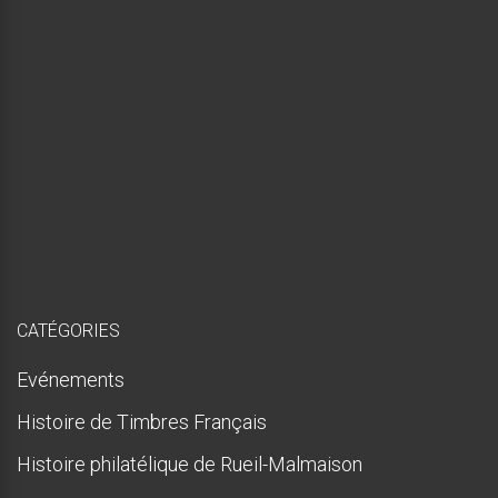
é
e
,
m
a
i
s
p
r
e
s
q
u
e
!
CATÉGORIES
Evénements
Histoire de Timbres Français
Histoire philatélique de Rueil-Malmaison