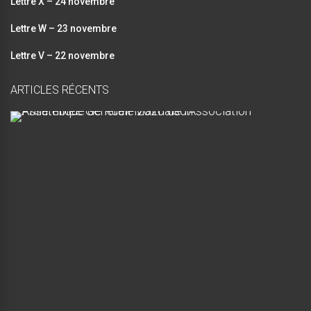
Lettre X – 24 novembre
Lettre W – 23 novembre
Lettre V – 22 novembre
ARTICLES RÉCENTS
A
s
s
e
m
b
l
é
e
G
é
n
é
r
a
l
e