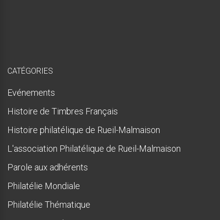
e
s
q
u
e
!
CATÉGORIES
Evénements
Histoire de Timbres Français
Histoire philatélique de Rueil-Malmaison
L'association Philatélique de Rueil-Malmaison
Parole aux adhérents
Philatélie Mondiale
Philatélie Thématique