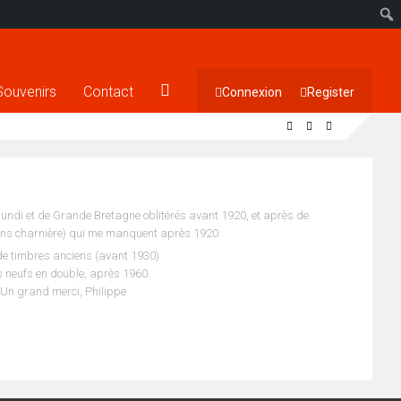
Souvenirs
Contact
Connexion
Register
ndi et de Grande Bretagne oblitérés avant 1920, et après de
ans charnière) qui me manquent après 1920.
de timbres anciens (avant 1930)
 neufs en double, après 1960.
 Un grand merci, Philippe