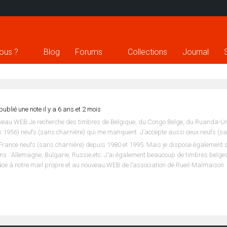
ous ?
Blog
Forums
Collections
Journal
publié une note
il y a 6 ans et 2 mois
uveau WEB.Je recherche des timbres de Belgique, du Congo Belge, du Ruanda-Uru
 1956) neufs (sans charnière) qui me manquent. J’accepte aussi ceux neufs (s
France neufs (sans charnière) depuis 1980 et 1995. Mais je dispose également 
s : Allemagne, Bulgarie, Russie,etc. J’ai également beaucoup de timbres belges
e à notre mail propre et au nouveau WEB de l’association de Rueil-Malmaison.