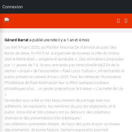
Connexion
Gérard Barrat
a publié une note
il y a 1 an et 4 mois
Les 8 et 9 mars 2025, au Pavillon Maurice De Vlaminck au parc des
Bords de Seine, l’A.Phil.R.M. a organisée de nouveau la Fête du timbre
dont le thème était « Jonglerie et acrobatie »). Des animations proposées
par 11 jeunes de 7 à 16 ans, entrainés par Mme Mireille MEZZA de la
section « cirque » de l’association « Rueil Loisir Culture », ont enchantés le
public présent ce samedi 8 mars 2025. Pour les remercier l’Association
Philatélique de Rueil-Malmaison leur a offert quelques cadeaux
philatéliques plus … un gouter préparé par le traiteur « L’assiette de Lily
».
Ce rendez-vous a été un très beau moment de partage avec nos
adhérents, les exposants, les membres du jury, les négociants, et le
public. Entre 450 et 500 visiteurs ont pu découvrir des collections
diverses et des présentations très éclectiques !
Les collections présentées étaient, de l’avis des jurés et pour un niveau
départemental, de bonne facture. Certains exposants pourront