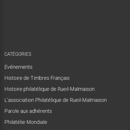
p
r
e
s
q
u
e
!
CATÉGORIES
Evénements
Histoire de Timbres Français
Histoire philatélique de Rueil-Malmaison
L'association Philatélique de Rueil-Malmaison
Parole aux adhérents
Philatélie Mondiale