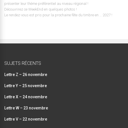
présenter leur thème préférentiel au niveau régional !
Découvrirez ce WeekEnd en quelques photos !
Le rendez-vous est pris pour la prochaine fête du timbre en … 2027 !
SUJETS RÉCENTS
Lettre Z – 26 novembre
Lettre Y – 25 novembre
Lettre X – 24 novembre
Lettre W – 23 novembre
Lettre V – 22 novembre