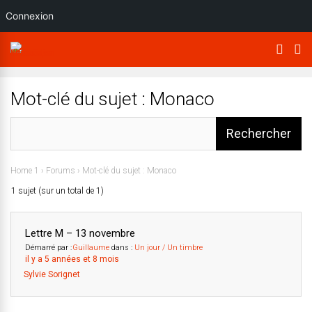
Connexion
Mot-clé du sujet : Monaco
Home 1
›
Forums
›
Mot-clé du sujet : Monaco
1 sujet (sur un total de 1)
Lettre M – 13 novembre
Démarré par :
Guillaume
dans :
Un jour / Un timbre
il y a 5 années et 8 mois
Sylvie Sorignet