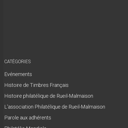
i
s
p
r
e
s
q
u
e
!
CATÉGORIES
Evénements
Histoire de Timbres Français
Histoire philatélique de Rueil-Malmaison
L'association Philatélique de Rueil-Malmaison
Parole aux adhérents