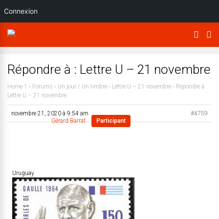
Connexion
Répondre à : Lettre U – 21 novembre
Home 1
›
Forums
›
Un jour / Un timbre
›
Lettre U – 21 novembre
›
Répondre à :
Lettre U – 21 novembre
novembre 21, 2020 à 9:54 am
#4759
Gérard Barrat
Participant
Uruguay