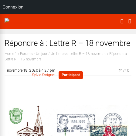
Connexion
Répondre à : Lettre R – 18 novembre
Home 1
›
Forums
›
Un jour / Un timbre
›
Lettre R – 18 novembre
›
Répondre à :
Lettre R – 18 novembre
novembre 18, 2020 à 4:27 pm
#4740
Sylvie Sorignet
Participant