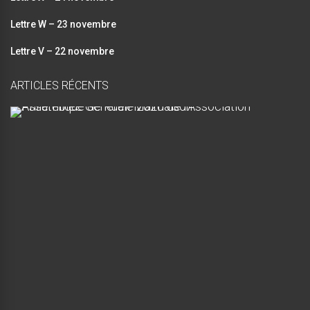
Lettre W – 23 novembre
Lettre V – 22 novembre
ARTICLES RÉCENTS
A
s
s
e
m
b
l
é
e
G
é
n
é
r
a
l
e