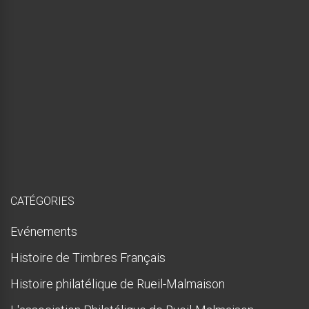
é
e
,
m
a
i
s
p
r
e
s
q
u
e
!
CATÉGORIES
Evénements
Histoire de Timbres Français
Histoire philatélique de Rueil-Malmaison