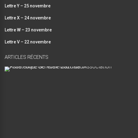
Lettre Y – 25 novembre
Lettre X – 24 novembre
Lettre W – 23 novembre
Lettre V – 22 novembre
ARTICLES RÉCENTS
A
s
s
e
m
b
l
é
e
G
é
n
é
r