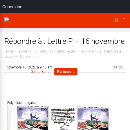
Connexion
Répondre à : Lettre P – 16 novembre
Home 1
›
Forums
›
Un jour / Un timbre
›
Lettre P – 16 novembre
›
Répondre à :
Lettre P – 16 novembre
novembre 16, 2020 à 9:48 am
#4721
Gérard Barrat
Participant
Polynésie française