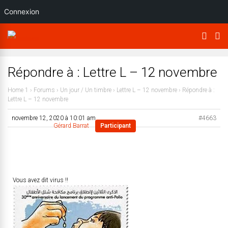
Connexion
Répondre à : Lettre L – 12 novembre
Home 1
›
Forums
›
Un jour / Un timbre
›
Lettre L – 12 novembre
›
Répondre à :
Lettre L – 12 novembre
novembre 12, 2020 à 10:01 am
#4663
Gérard Barrat
Participant
Vous avez dit virus !!