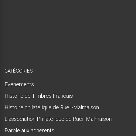
a
i
s
p
r
e
s
q
u
e
!
CATÉGORIES
Evénements
Histoire de Timbres Français
Histoire philatélique de Rueil-Malmaison
L'association Philatélique de Rueil-Malmaison
Parole aux adhérents