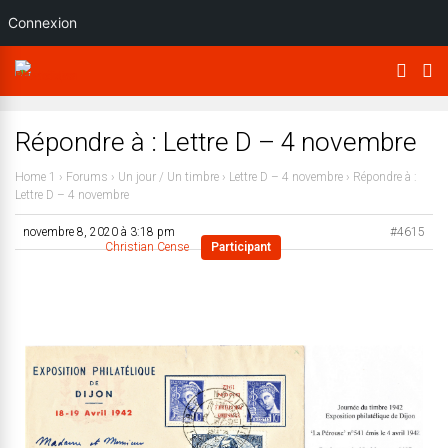
Connexion
Répondre à : Lettre D – 4 novembre
Home 1
›
Forums
›
Un jour / Un timbre
›
Lettre D – 4 novembre
›
Répondre à :
Lettre D – 4 novembre
novembre 8, 2020 à 3:18 pm
#4615
Christian Cense
Participant