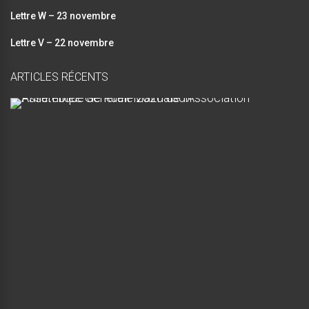
Lettre W – 23 novembre
Lettre V – 22 novembre
ARTICLES RÉCENTS
A
s
s
e
m
b
l
é
e
G
é
n
é
r
a
l
e
2