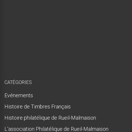
e
,
m
a
i
s
p
r
e
s
q
u
e
!
CATÉGORIES
Evénements
Histoire de Timbres Français
Histoire philatélique de Rueil-Malmaison
L'association Philatélique de Rueil-Malmaison