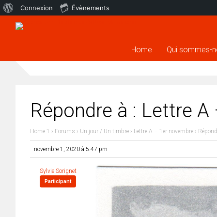
À
Connexion
Évènements
propos
de
Home
Qui sommes-n
WordPress
Répondre à : Lettre A
Home 1
›
Forums
›
Un jour / Un timbre
›
Lettre A – 1er novembre
›
Répondr
novembre 1, 2020 à 5:47 pm
Sylvie Sorignet
Participant