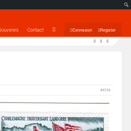
Souvenirs
Contact
Connexion
Register
#4536