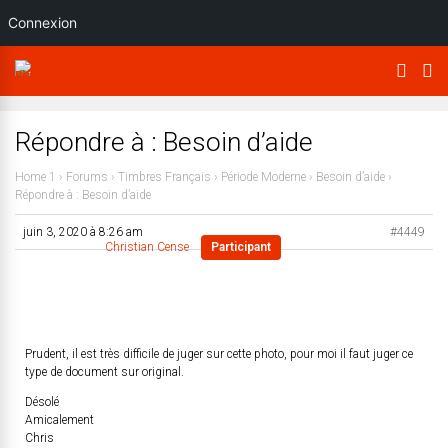
Connexion
Répondre à : Besoin d’aide
Home 1
›
Forums
›
Timbres Français
›
Période Moderne
›
Besoin d’aide
›
Répondre à : Besoin d’aide
juin 3, 2020 à 8:26 am
#4449
Christian Cense
Participant
Prudent, il est très difficile de juger sur cette photo, pour moi il faut juger ce
type de document sur original.
Désolé
Amicalement
Chris