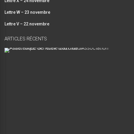
Lettre X – 24 novembre
Lettre W – 23 novembre
Lettre V – 22 novembre
ARTICLES RÉCENTS
A
s
s
e
m
b
l
é
e
G
é
n
é
r
a
l
e