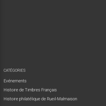
é
e
,
m
a
i
s
p
r
e
s
q
u
e
!
CATÉGORIES
Evénements
Histoire de Timbres Français
Histoire philatélique de Rueil-Malmaison