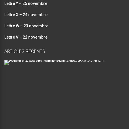
v
Lettre Y – 25 novembre
i
è
Lettre X – 24 novembre
g
n
Lettre W – 23 novembre
a
e
Lettre V – 22 novembre
t
m
ARTICLES RÉCENTS
i
e
A
n
o
s
s
t
e
n
m
b
l
d
é
e
e
G
é
n
v
é
r