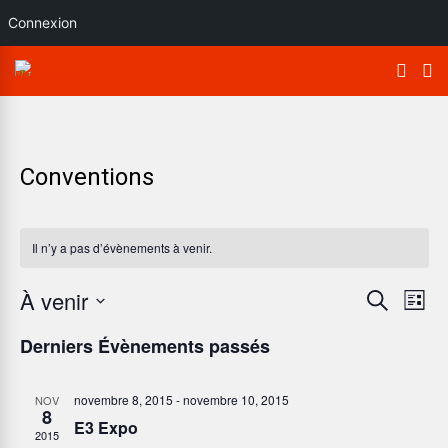
Connexion
Conventions
Il n’y a pas d’évènements à venir.
À venir
R
N
Recherche
Liste
Sélectionnez
a
e
Derniers Évènements passés
une
v
c
date.
novembre 8, 2015
-
novembre 10, 2015
NOV
i
8
E3 Expo
h
2015
g