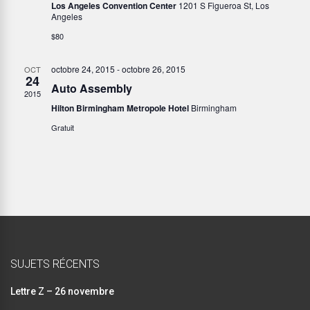
Los Angeles Convention Center
1201 S Figueroa St, Los
e
Angeles
a
$80
t
r
i
octobre 24, 2015
-
octobre 26, 2015
OCT
c
24
Auto Assembly
o
2015
h
Hilton Birmingham Metropole Hotel
Birmingham
n
Gratuit
e
d
e
e
v
t
u
n
e
a
SUJETS RÉCENTS
s
v
Lettre Z – 26 novembre
É