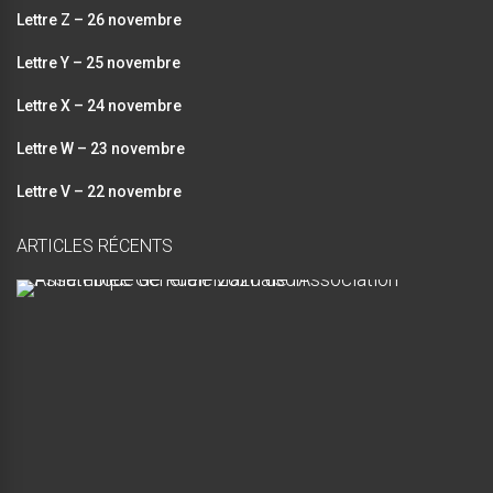
Lettre Z – 26 novembre
Lettre Y – 25 novembre
Lettre X – 24 novembre
Lettre W – 23 novembre
Lettre V – 22 novembre
ARTICLES RÉCENTS
A
s
s
e
m
b
l
é
e
G
é