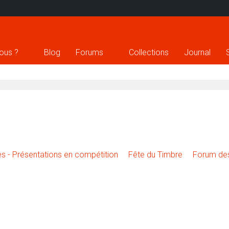
ous ?
Blog
Forums
Collections
Journal
ues - Présentations en compétition
Fête du Timbre
Forum des
ft Image Portfolio
Left Image Portfolio
Fullwidth Image