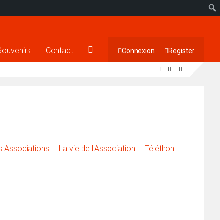
Souvenirs
Contact
Connexion
Register
 Associations
La vie de l'Association
Téléthon
 Portfolio