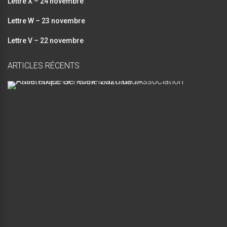
Lettre X – 24 novembre
Lettre W – 23 novembre
Lettre V – 22 novembre
ARTICLES RÉCENTS
A
s
s
e
m
b
l
é
e
G
é
n
é
r
a
l
e