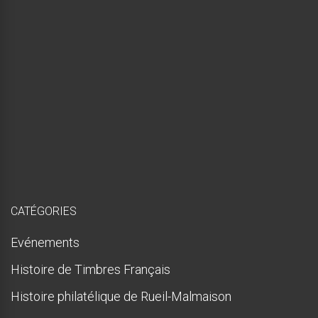
é
e
,
m
a
i
s
p
r
e
s
q
u
e
!
CATÉGORIES
Evénements
Histoire de Timbres Français
Histoire philatélique de Rueil-Malmaison