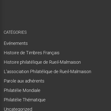
s
q
u
e
!
CATÉGORIES
Evénements
Histoire de Timbres Français
Histoire philatélique de Rueil-Malmaison
L'association Philatélique de Rueil-Malmaison
Parole aux adhérents
Philatélie Mondiale
Philatélie Thématique
Uncategorized